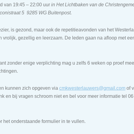
 van 19:45 – 22:00 uur
in Het Lichtbaken van de Christengeme
rconistraat 5 9285 WG Buitenpost
.
ezier, is gezond, maar ook de repetitieavonden van het Westerl
 vrolijk, gezellig en leerzaam. De leden gaan na afloop met e
nt zonder enige verplichting mag u zelfs 6 weken op proef me
chtingen.
en kunnen zich opgeven via
cmkwesterlauwers@gmail.com
of v
nk en bij vragen schroom niet en bel voor meer informatie tel 0
 het onderstaande formulier in te vullen.