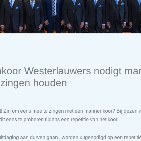
oor Westerlauwers nodigt man
 zingen houden
! Zin om eens mee te zingen met een mannenkoor? Bij dezen w
t eens te proberen tijdens een repetitie van het koor.
uitdaging aan durven gaan , worden uitgenodigd op een repetit