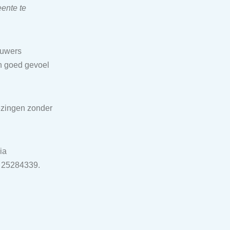
ente te
auwers
en goed gevoel
ezingen zonder
ia
6 25284339.