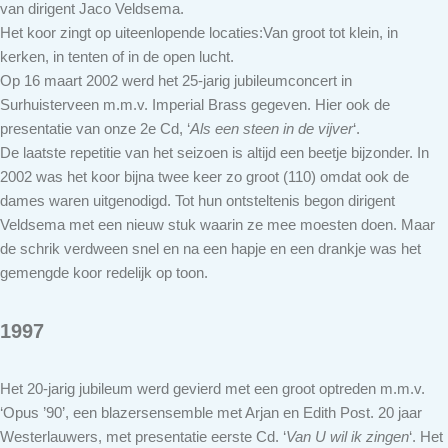
van dirigent Jaco Veldsema.
Het koor zingt op uiteenlopende locaties:Van groot tot klein, in
kerken, in tenten of in de open lucht.
Op 16 maart 2002 werd het 25-jarig jubileumconcert in
Surhuisterveen m.m.v. Imperial Brass gegeven. Hier ook de
presentatie van onze 2e Cd, ‘
Als een steen in de vijver
‘.
De laatste repetitie van het seizoen is altijd een beetje bijzonder. In
2002 was het koor bijna twee keer zo groot (110) omdat ook de
dames waren uitgenodigd. Tot hun ontsteltenis begon dirigent
Veldsema met een nieuw stuk waarin ze mee moesten doen. Maar
de schrik verdween snel en na een hapje en een drankje was het
gemengde koor redelijk op toon.
1997
Het 20-jarig jubileum werd gevierd met een groot optreden m.m.v.
‘Opus ’90’, een blazersensemble met Arjan en Edith Post. 20 jaar
Westerlauwers, met presentatie eerste Cd. ‘
Van U wil ik zingen
‘. Het