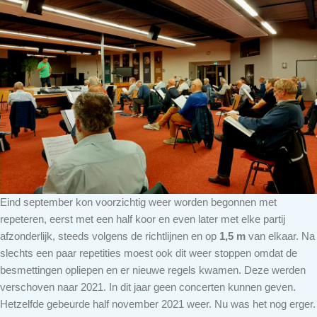
Eind september kon voorzichtig weer worden begonnen met
repeteren, eerst met een half koor en even later met elke partij
afzonderlijk, steeds volgens de richtlijnen en op
1,5 m
van elkaar. Na
slechts een paar repetities moest ook dit weer stoppen omdat de
besmettingen opliepen en er nieuwe regels kwamen. Deze werden
verschoven naar 2021. In dit jaar geen concerten kunnen geven.
Hetzelfde gebeurde half november 2021 weer. Nu was het nog erger.