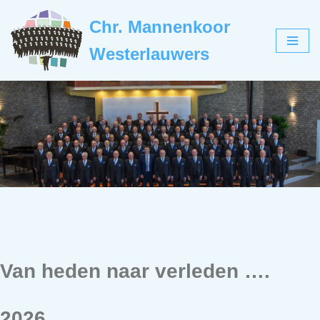
Chr. Mannenkoor
Ga
Westerlauwers
naar
de
inhoud
Van heden naar verleden ….
2026